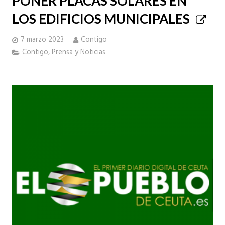
PONER PLACAS SOLARES EN
LOS EDIFICIOS MUNICIPALES
7 marzo 2023
Contigo
Contigo
,
Prensa y Noticias