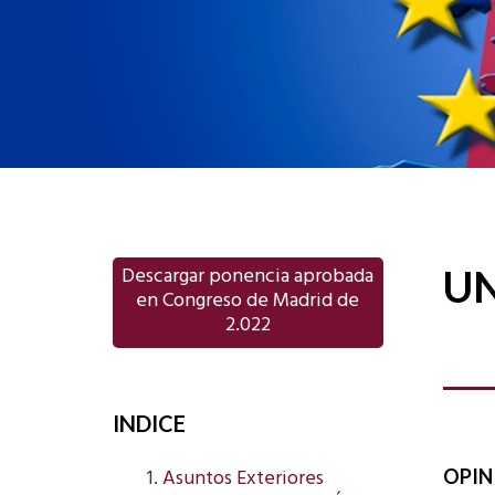
Descargar ponencia aprobada
U
en Congreso de Madrid de
2.022
INDICE
Asuntos Exteriores
OPIN