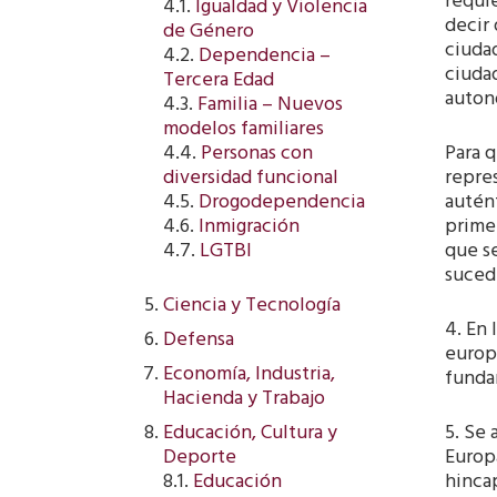
requie
4.1.
Igualdad y Violencia
decir
de Género
ciudad
4.2.
Dependencia –
ciudad
Tercera Edad
auton
4.3.
Familia – Nuevos
modelos familiares
Para 
4.4.
Personas con
repres
diversidad funcional
autén
4.5.
Drogodependencia
prime
4.6.
Inmigración
que se
4.7.
LGTBI
sucede
Ciencia y Tecnología
4. En 
Defensa
europe
Economía, Industria,
fundam
Hacienda y Trabajo
5. Se
Educación, Cultura y
Europa
Deporte
hincap
8.1.
Educación