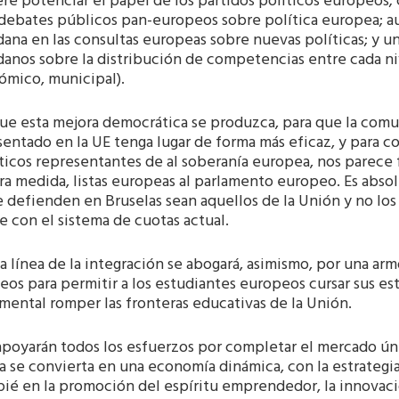
re potenciar el papel de los partidos políticos europeos
 debates públicos pan-europeos sobre política europea; au
ana en las consultas europeas sobre nuevas políticas; y u
anos sobre la distribución de competencias entre cada ni
ómico, municipal).
que esta mejora democrática se produzca, para que la com
entado en la UE tenga lugar de forma más eficaz, y para c
ticos representantes de al soberanía europea, nos parece
ra medida, listas europeas al parlamento europeo. Es abs
 defienden en Bruselas sean aquellos de la Unión y no los
 con el sistema de cuotas actual.
la línea de la integración se abogará, asimismo, por una ar
os para permitir a los estudiantes europeos cursar sus est
ental romper las fronteras educativas de la Unión.
 apoyarán todos los esfuerzos por completar el mercado ún
 se convierta en una economía dinámica, con la estrategi
ié en la promoción del espíritu emprendedor, la innovación,