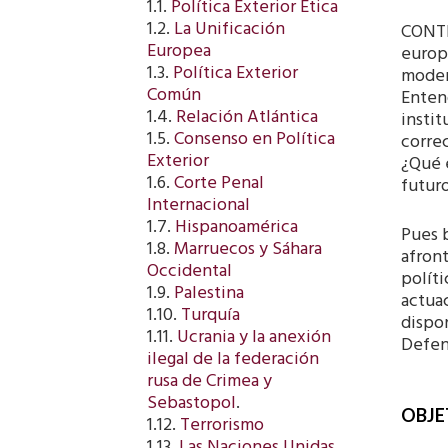
1.1.
Política Exterior Ética
1.2.
La Unificación
CONTI
Europea
europe
1.3.
Política Exterior
moder
Común
Enten
1.4.
Relación Atlántica
insti
1.5.
Consenso en Política
correc
Exterior
¿Qué 
1.6.
Corte Penal
futur
Internacional
1.7.
Hispanoamérica
Pues 
1.8.
Marruecos y Sáhara
afron
Occidental
políti
1.9.
Palestina
actua
1.10.
Turquía
dispo
1.11.
Ucrania y la anexión
Defen
ilegal de la federación
rusa de Crimea y
Sebastopol
.
OBJE
1.12.
Terrorismo