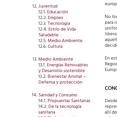
europe
Juventud
12.1.
Educación
No to
12.2.
Empleo
para i
12.3.
Tecnología
unifor
12.4.
Estilo de Vida
liber
Saludable
aquel
12.5.
Medio Ambiente
decid
12.6.
Cultura
En est
Medio Ambiente
Regio
13.1.
Energías Renovables
Europe
y Desarrollo sostenible
13.2.
Bienestar Animal –
Defensa y protección
CONC
Sanidad y Consumo
Desde
14.1.
Propuestas Sanitarias
repres
14.2.
De la tecnología
allí 
sanitaria