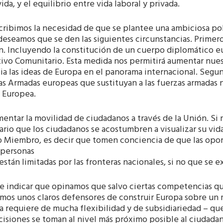
vida, y el equilibrio entre vida laboral y privada.
cribimos la necesidad de que se plantee una ambiciosa pol
deseamos que se den las siguientes circunstancias. Primero
. Incluyendo la constitución de un cuerpo diplomático 
tivo Comunitario. Esta medida nos permitirá aumentar nu
ia las ideas de Europa en el panorama internacional. Segu
s Armadas europeas que sustituyan a las fuerzas armadas n
 Europea.
mentar la movilidad de ciudadanos a través de la Unión. S
rio que los ciudadanos se acostumbren a visualizar su vida
o Miembro, es decir que tomen conciencia de que las oport
personas
están limitadas por las fronteras nacionales, si no que se 
e indicar que opinamos que salvo ciertas competencias qu
omos unos claros defensores de construir Europa sobre un 
 requiere de mucha flexibilidad y de subsidiariedad – que 
cisiones se toman al nivel más próximo posible al ciudadan