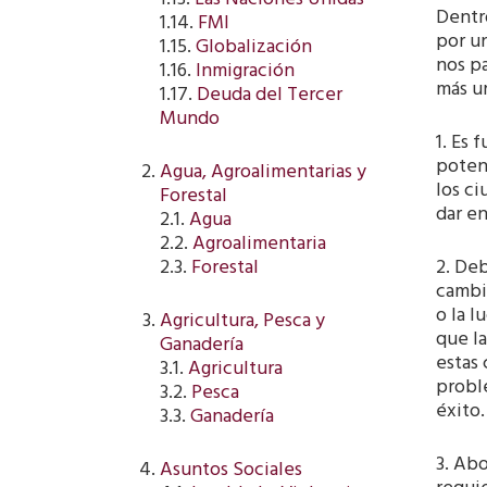
1.13.
Las Naciones Unidas
Dentr
1.14.
FMI
por un
1.15.
Globalización
nos p
1.16.
Inmigración
más ur
1.17.
Deuda del Tercer
Mundo
1. Es 
poten
Agua, Agroalimentarias y
los ci
Forestal
dar en
2.1.
Agua
2.2.
Agroalimentaria
2. Deb
2.3.
Forestal
cambio
o la l
Agricultura, Pesca y
que l
Ganadería
estas 
3.1.
Agricultura
probl
3.2.
Pesca
éxito.
3.3.
Ganadería
3. Abo
Asuntos Sociales