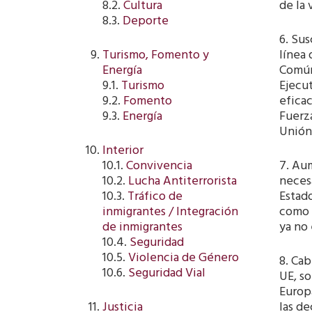
de la 
8.2.
Cultura
8.3.
Deporte
6. Sus
línea 
Turismo, Fomento y
Común
Energía
Ejecu
9.1.
Turismo
eficac
9.2.
Fomento
Fuerza
9.3.
Energía
Unión
Interior
7. Au
10.1.
Convivencia
necesa
10.2.
Lucha Antiterrorista
Estad
10.3.
Tráfico de
como 
inmigrantes / Integración
ya no 
de inmigrantes
10.4.
Seguridad
10.5.
Violencia de Género
8. Cab
10.6.
Seguridad Vial
UE, s
Europa
las de
Justicia