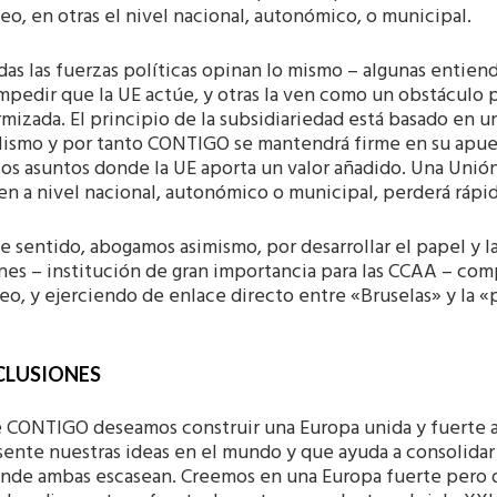
o, en otras el nivel nacional, autonómico, o municipal.
das las fuerzas políticas opinan lo mismo – algunas entie
mpedir que la UE actúe, y otras la ven como un obstáculo 
mizada. El principio de la subsidiariedad está basado en 
alismo y por tanto CONTIGO se mantendrá firme en su apue
los asuntos donde la UE aporta un valor añadido. Una Unió
en a nivel nacional, autonómico o municipal, perderá rápi
e sentido, abogamos asimismo, por desarrollar el papel y la
nes – institución de gran importancia para las CCAA – co
o, y ejerciendo de enlace directo entre «Bruselas» y la «
LUSIONES
 CONTIGO deseamos construir una Europa unida y fuerte al
ente nuestras ideas en el mundo y que ayuda a consolidar 
donde ambas escasean. Creemos en una Europa fuerte pero d