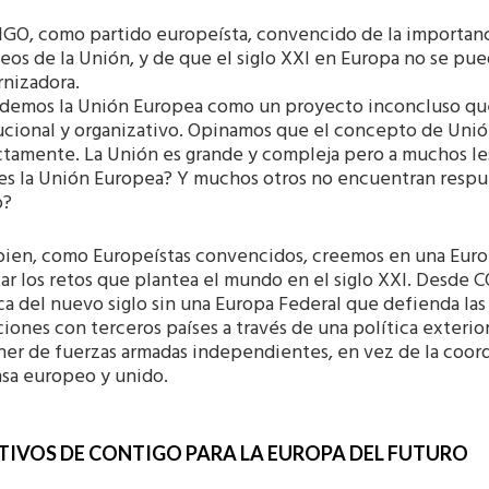
GO, como partido europeísta, convencido de la importanci
os de la Unión, y de que el siglo XXI en Europa no se pued
nizadora.
demos la Unión Europea como un proyecto inconcluso que
tucional y organizativo. Opinamos que el concepto de Unió
tamente. La Unión es grande y compleja pero a muchos les
es la Unión Europea? Y muchos otros no encuentran respue
o?
bien, como Europeístas convencidos, creemos en una Europa
tar los retos que plantea el mundo en el siglo XXI. Desde
ca del nuevo siglo sin una Europa Federal que defienda la
ciones con terceros países a través de una política exter
ner de fuerzas armadas independientes, en vez de la coord
sa europeo y unido.
TIVOS DE CONTIGO PARA LA EUROPA DEL FUTURO