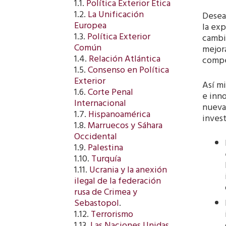
1.1.
Política Exterior Ética
1.2.
La Unificación
Deseam
Europea
la exp
1.3.
Política Exterior
cambio
Común
mejor
1.4.
Relación Atlántica
compet
1.5.
Consenso en Política
Exterior
Así mi
1.6.
Corte Penal
e inn
Internacional
nuevas
1.7.
Hispanoamérica
invest
1.8.
Marruecos y Sáhara
Occidental
1.9.
Palestina
1.10.
Turquía
1.11.
Ucrania y la anexión
ilegal de la federación
rusa de Crimea y
Sebastopol
.
1.12.
Terrorismo