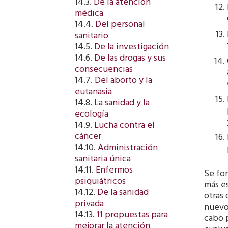
14.3.
De la atención
médica
14.4.
Del personal
sanitario
14.5.
De la investigación
14.6.
De las drogas y sus
consecuencias
14.7.
Del aborto y la
eutanasia
14.8.
La sanidad y la
ecología
14.9.
Lucha contra el
cáncer
14.10.
Administración
sanitaria única
14.11.
Enfermos
Se fom
psiquiátricos
más e
14.12.
De la sanidad
otras 
privada
nuevos
14.13.
11 propuestas para
cabo p
mejorar la atención