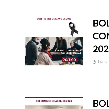
BO
CO
202
1 junio
BO