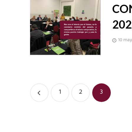
CON
202
10 ma
1
2
3