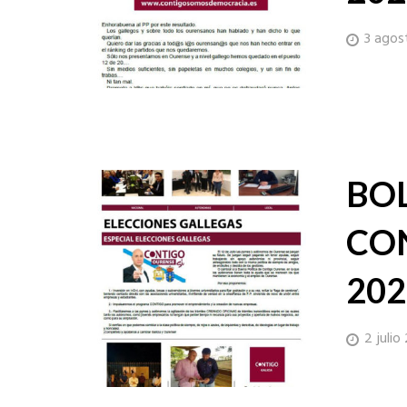
3 agos
BO
CON
202
2 julio