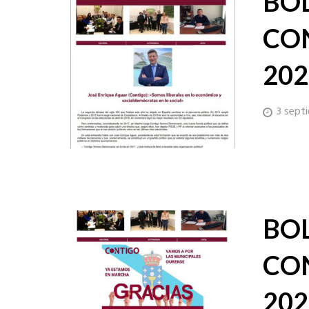
BO
CO
202
3 sept
BO
CON
202